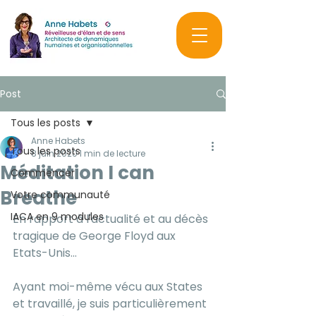
Post
Tous les posts
Anne Habets
Tous les posts
8 juin 2020
1 min de lecture
Méditation I can
Commencer
Breathe
Votre communauté
IACA en 9 modules
En rapport à l'actualité et au décès 
tragique de George Floyd aux 
Etats-Unis...
Ayant moi-même vécu aux States 
et travaillé, je suis particulièrement 