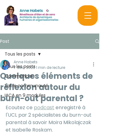
Post
Tous les posts
Anne Habets
Tous les posts
7 déc. 2020
1 min de lecture
Quelques éléments de
Commencer
réflexion autour du
Votre communauté
IACA en 9 modules
burn-out parental ?
Ecoutez ce 
podcast
 enregistré à 
l'UCL par 2 spécialistes du burn-out 
parental à savoir Moira Mikolajczak 
et Isabelle Roskam. 