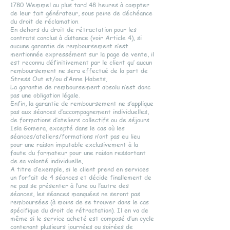
1780 Wemmel au plus tard 48 heures à compter
de leur fait générateur, sous peine de déchéance
du droit de réclamation.
En dehors du droit de rétractation pour les
contrats conclus à distance (voir Article 4), si
aucune garantie de remboursement n’est
mentionnée expressément sur la page de vente, il
est reconnu définitivement par le client qu’ aucun
remboursement ne sera effectué de la part de
Stress Out et/ou d’Anne Habets.
La garantie de remboursement absolu n’est donc
pas une obligation légale.
Enfin, la garantie de remboursement ne s’applique
pas aux séances d’accompagnement individuelles,
de formations d’ateliers collectifs ou de séjours
Isla Gomera, excepté dans le cas où les
séances/ateliers/formations n’ont pas eu lieu
pour une raison imputable exclusivement à la
faute du formateur pour une raison ressortant
de sa volonté individuelle.
A titre d’exemple, si le client prend en services
un forfait de 4 séances et décide finallement de
ne pas se présenter à l’une ou l’autre des
séances, les séances manquées ne seront pas
remboursées (à moins de se trouver dans le cas
spécifique du droit de rétractation). Il en va de
même si le service acheté est composé d’un cycle
contenant plusieurs journées ou soirées de