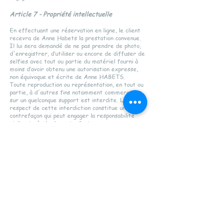
Article 7 - Propriété intellectuelle
En effectuant une réservation en ligne, le client
recevra de Anne Habets la prestation convenue.
Il lui sera demandé de ne pas prendre de photo,
d'enregistrer, d’utiliser ou encore de diffuser de
selfies avec tout ou partie du matériel fourni à
moins d’avoir obtenu une autorisation expresse,
non équivoque et écrite de Anne HABETS.
Toute reproduction ou représentation, en tout ou
partie, à d'autres fins notamment commerciales,
sur un quelconque support est interdite. Le non-
respect de cette interdiction constitue une
contrefaçon qui peut engager la responsabilité
civile et pénale du contrefacteur.
Le matériel fourni est protégé par la législation
sur le droit d'auteur et d’une manière générale,
sur la propriété intellectuelle. Aucune mention ou
utilisation des marques, noms commerciaux,
sigles, logos, dessins ou photos figurant sur le
Site ne pourra être faite sans notre accord écrit
et préalable. Toute reproduction ou utilisation non
préalablement et expressément autorisée est
constitutive du délit de contrefaçon et passible
de poursuites civiles et pénales. Par ailleurs, les
utilisations contraires aux bonnes mœurs et à la
morale ne pourront faire l'objet d'aucune