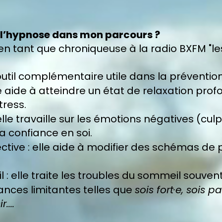
 l’hypnose dans mon parcours ?
 en tant que chroniqueuse à la radio BXFM "le
util complémentaire utile dans la prévention 
le aide à atteindre un état de relaxation prof
tress.
le travaille sur les émotions négatives (culpa
la confiance en soi.
ve : elle aide à modifier des schémas de p
: elle traite les troubles du sommeil souven
nces limitantes telles que
sois fort·e, sois pa
....