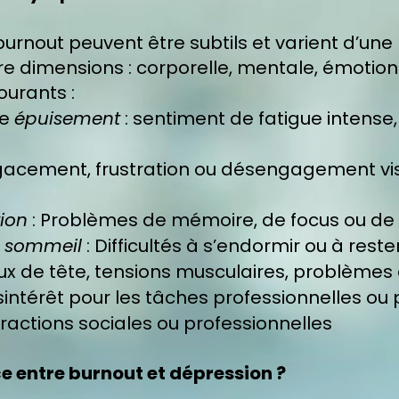
urnout peuvent être subtils et varient d’une
 dimensions : corporelle, mentale, émotionne
urants :
re
épuisement
: sentiment de fatigue intens
gacement, frustration ou désengagement vis-
tion
: Problèmes de mémoire, de focus ou de p
u sommeil
: Difficultés à s’endormir ou à rest
ux de tête, tensions musculaires, problèmes d
sintérêt pour les tâches professionnelles ou 
nteractions sociales ou professionnelles
nce entre burnout et dépression ?