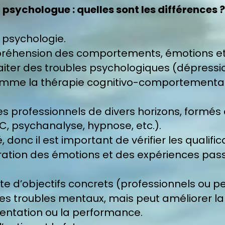
psychologue : quelles sont les différences ?
 psychologie.
préhension des comportements, émotions et
aiter des troubles psychologiques (dépressio
omme la thérapie cognitivo-comportemental
des professionnels de divers horizons, formé
C, psychanalyse, hypnose, etc.).
donc il est important de vérifier les qualific
oration des émotions et des expériences pass
nte d’objectifs concrets (professionnels ou p
des troubles mentaux, mais peut améliorer la
rientation ou la performance.