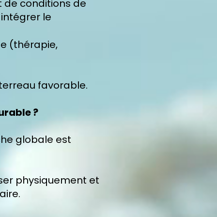
 de conditions de
intégrer le
e (thérapie,
 terreau favorable.
durable ?
che globale est
ser physiquement et
aire.