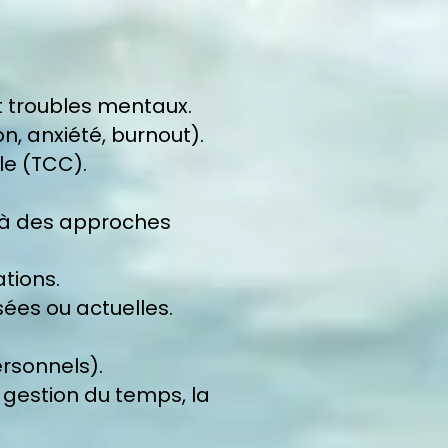
 troubles mentaux.
n, anxiété, burnout).
e (TCC).
s à des approches
ations.
ées ou actuelles.
ersonnels).
 gestion du temps, la