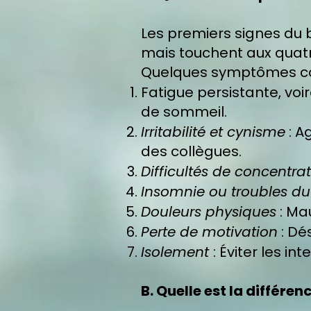
Les premiers signes du b
mais touchent aux quatre
Quelques symptômes co
Fatigue persistante, voi
de sommeil.
Irritabilité et cynisme
: A
des collègues.
Difficultés de concentra
Insomnie ou troubles d
Douleurs physiques
: Ma
Perte de motivation
: Dé
Isolement
: Éviter les i
B. Quelle est la différe