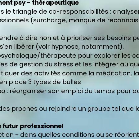
nt psy - thérapeutique
s le triangle de co-responsabilités : analyser
essionnels (surcharge, manque de reconnaiss
rendre à dire non et à prioriser ses besoins pe
 s'en libérer (voir hypnose, notamment).
 psychologue/thérapeute pour explorer les c
s de gestion du stress et les intégrer au quo
ratiquer des activités comme la méditation, l
en place 3 types de bulles
rso : réorganiser son emploi du temps pour 
à des proches ou rejoindre un groupe tel que 
e futur professionnel
ion - dans quelles conditions ou se réorient