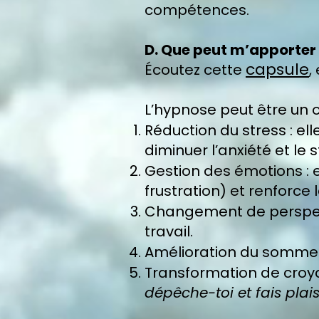
compétences.
D. Que peut m’apporter
capsule
Écoutez cette
,
L’hypnose peut être un o
Réduction du stress : el
diminuer l’anxiété et le s
Gestion des émotions : el
frustration) et renforce 
Changement de perspecti
travail.
Amélioration du sommeil 
Transformation de croya
dépêche-toi et fais plaisir