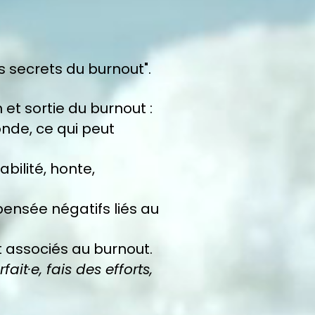
s secrets du burnout".
et sortie du burnout :
onde, ce qui peut
bilité, honte,
ensée négatifs liés au
t associés au burnout.
rfait·e, fais des efforts,