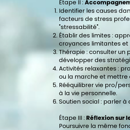
Étape II :
Accompagneme
Identifier les causes dan
facteurs de stress prof
"stressabilité".
Établir des limites : app
croyances limitantes et
Thérapie : consulter un
développer des stratégie
Activités relaxantes : p
ou la marche et mettre 
Rééquilibrer vie pro/pe
à la vie personnelle.
Soutien social : parler 
Étape III :
Réflexion sur l
Poursuivre la même fonct