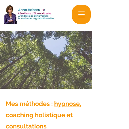
Mes méthodes :
hypnose
,
coaching holistique et
consultations