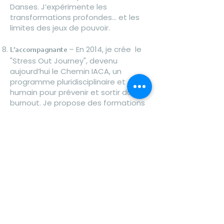
Danses. J’expérimente les
transformations profondes… et les
limites des jeux de pouvoir.
– En 2014, je crée le
L’accompagnante
"Stress Out Journey", devenu
aujourd’hui le Chemin IACA, un
programme pluridisciplinaire et
humain pour prévenir et sortir du
burnout. Je propose des formations
aussi et lance mes premieres
consultations.
→ Déjà près de 200 participants, une
20e édition prévue à Waterloo.
→ J’ai aussi cofondé la Clinique du
Stress et du Burnout au Chirec (300+
patients suivis), avant de la quitter
faute de vision d'équipe.
île de ressourcement –
Isla Gomera,
Un lieu puissant, où je conçois et