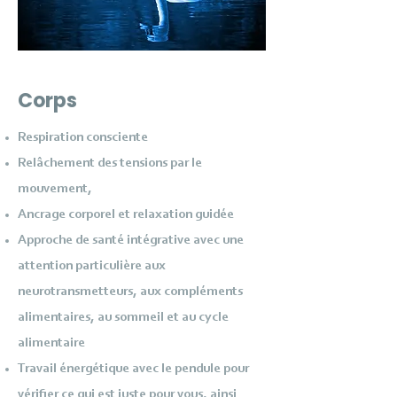
Corps
Respiration consciente
Relâchement des tensions par le
mouvement,
Ancrage corporel et relaxation guidée
Approche de santé intégrative avec une
attention particulière aux
neurotransmetteurs, aux compléments
alimentaires, au sommeil et au cycle
alimentaire
Travail énergétique avec le pendule pour
vérifier ce qui est juste pour vous, ainsi