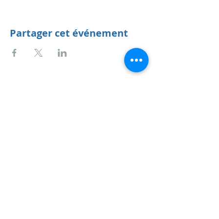
Partager cet événement
Anne Habets
service AT annehabets.org
Tél BE : +
32 497 39 97 97
Tél ES : +
34 690 866 479
TVA BE
0684.672.124
BE
44 7360 4916 7445