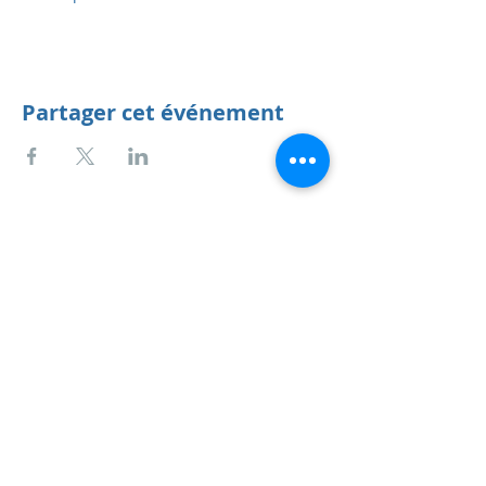
Partager cet événement
Anne Habets
service AT annehabets.org
Tél BE : +
32 497 39 97 97
Tél ES : +
34 690 866 479
TVA BE
0684.672.124