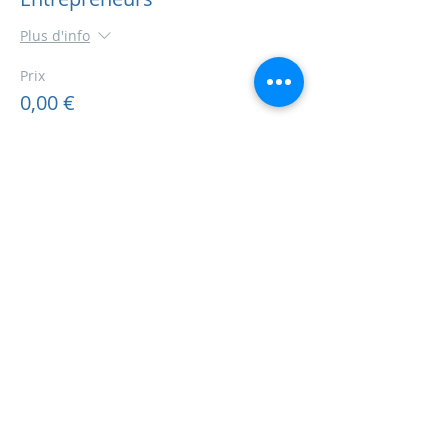
Plus d'info
Prix
0,00 €
Partager cet événement
Anne Habets
service AT annehabets.org